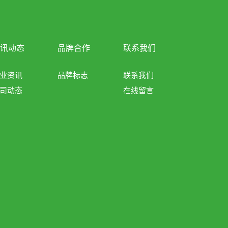
讯动态
品牌合作
联系我们
业资讯
品牌标志
联系我们
司动态
在线留言