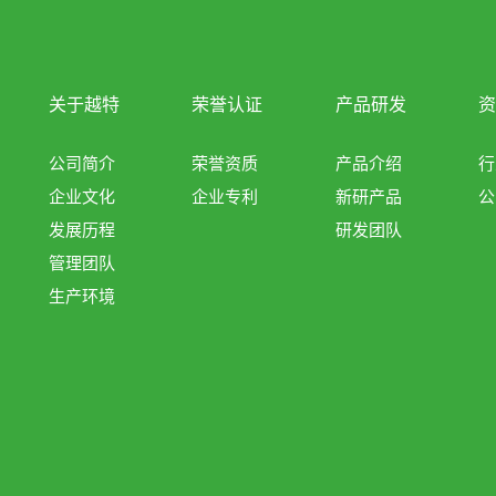
关于越特
荣誉认证
产品研发
资
公司简介
荣誉资质
产品介绍
行
企业文化
企业专利
新研产品
公
发展历程
研发团队
管理团队
生产环境